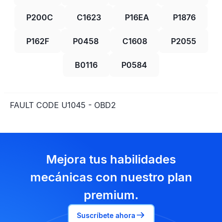
P200C
C1623
P16EA
P1876
P162F
P0458
C1608
P2055
B0116
P0584
FAULT CODE U1045 - OBD2
Mejora tus habilidades
mecánicas con nuestro plan
premium.
Suscríbete ahora