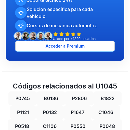
Soporte técnico 24/7
Solución específica para cada
vehículo
Cursos de mecánica automotriz
Usado por +1320 usuarios
Acceder a Premium
Códigos relacionados al U1045
P0745
B0136
P2806
B1822
P1121
P0132
P1647
C1046
P0518
C1106
P0550
P0048