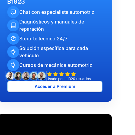
B1823
Chat con especialista automotriz
Diagnósticos y manuales de
reparación
Soporte técnico 24/7
Solución específica para cada
vehículo
Cursos de mecánica automotriz
Usado por +1320 usuarios
Acceder a Premium