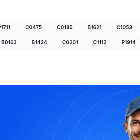
P1711
C0475
C0186
B1621
C1053
B0163
B1424
C0201
C1112
P1914