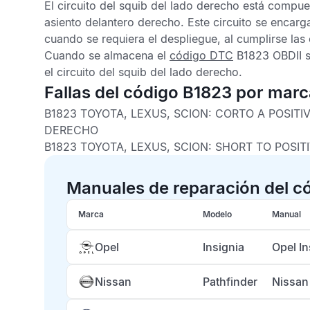
El circuito del squib del lado derecho está compu
asiento delantero derecho. Este circuito se encarga
cuando se requiera el despliegue, al cumplirse las
Cuando se almacena el
código DTC
B1823 OBDII
s
el circuito del squib del lado derecho.
Fallas del código B1823 por mar
B1823 TOYOTA, LEXUS, SCION:
CORTO A POSITI
DERECHO
B1823 TOYOTA, LEXUS, SCION:
SHORT TO POSITI
Manuales de reparación del c
Marca
Modelo
Manual
Opel
Insignia
Opel I
Nissan
Pathfinder
Nissan