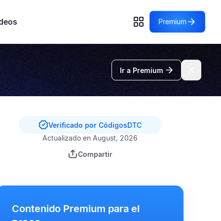
deos
Premium
Ir a Premium
Verificado por CódigosDTC
Actualizado en August, 2026
Compartir
Contenido Premium para el