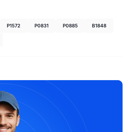
P1572
P0831
P0885
B1848