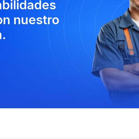
abilidades
n nuestro
.