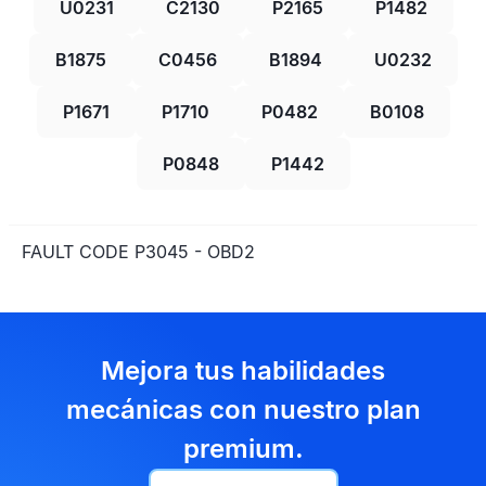
U0231
C2130
P2165
P1482
B1875
C0456
B1894
U0232
P1671
P1710
P0482
B0108
P0848
P1442
FAULT CODE P3045 - OBD2
Mejora tus habilidades
mecánicas con nuestro plan
premium.