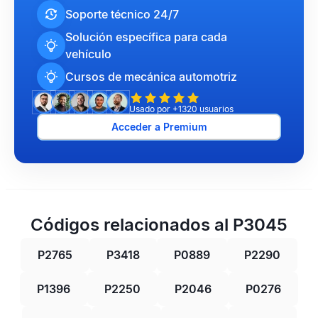
Soporte técnico 24/7
Solución específica para cada
vehículo
Cursos de mecánica automotriz
Usado por +1320 usuarios
Acceder a Premium
Códigos relacionados al P3045
P2765
P3418
P0889
P2290
P1396
P2250
P2046
P0276