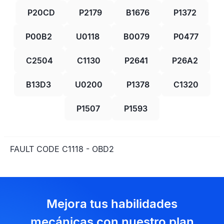
P20CD
P2179
B1676
P1372
P00B2
U0118
B0079
P0477
C2504
C1130
P2641
P26A2
B13D3
U0200
P1378
C1320
P1507
P1593
FAULT CODE C1118 - OBD2
Mejora tus habilidades
mecánicas con nuestro plan