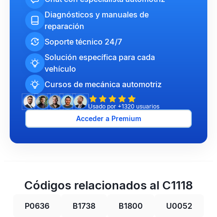
Diagnósticos y manuales de
reparación
Soporte técnico 24/7
Solución específica para cada
vehículo
Cursos de mecánica automotriz
Usado por +1320 usuarios
Acceder a Premium
Códigos relacionados al C1118
P0636
B1738
B1800
U0052