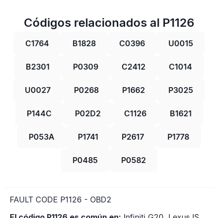
Códigos relacionados al P1126
C1764
B1828
C0396
U0015
B2301
P0309
C2412
C1014
U0027
P0268
P1662
P3025
P144C
P02D2
C1126
B1621
P053A
P1741
P2617
P1778
P0485
P0582
FAULT CODE P1126 - OBD2
El código P1126 es común en:
Infiniti G20, Lexus IS,