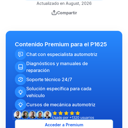
Actualizado en August, 2026
Compartir
Contenido Premium para el P1625
Chat con especialista automotriz
Diagnósticos y manuales de
reparación
Soporte técnico 24/7
Solución específica para cada
vehículo
Cursos de mecánica automotriz
Usado por +1320 usuarios
Acceder a Premium