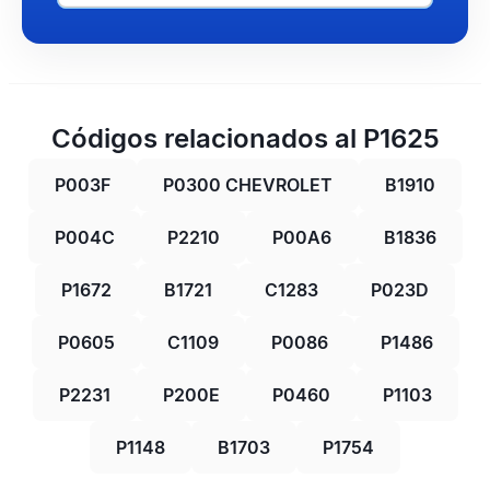
Códigos relacionados al P1625
P003F
P0300 CHEVROLET
B1910
P004C
P2210
P00A6
B1836
P1672
B1721
C1283
P023D
P0605
C1109
P0086
P1486
P2231
P200E
P0460
P1103
P1148
B1703
P1754