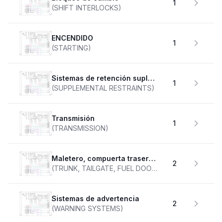
1
(SHIFT INTERLOCKS)
ENCENDIDO
1
(STARTING)
Sistemas de retención suplementarios
1
(SUPPLEMENTAL RESTRAINTS)
transmisión
1
(TRANSMISSION)
Maletero, compuerta trasera, tapa de combustible
2
(TRUNK, TAILGATE, FUEL DOOR)
Sistemas de advertencia
2
(WARNING SYSTEMS)