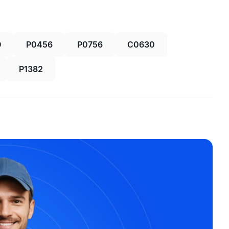
D
P0456
P0756
C0630
P1382