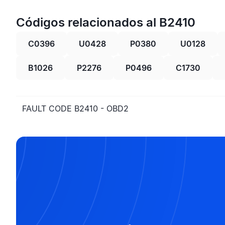
Códigos relacionados al B2410
C0396
U0428
P0380
U0128
B1026
P2276
P0496
C1730
FAULT CODE B2410 - OBD2