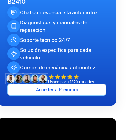
B2410
Chat con especialista automotriz
Diagnósticos y manuales de
reparación
Soporte técnico 24/7
Solución específica para cada
vehículo
Cursos de mecánica automotriz
Usado por +1320 usuarios
Acceder a Premium