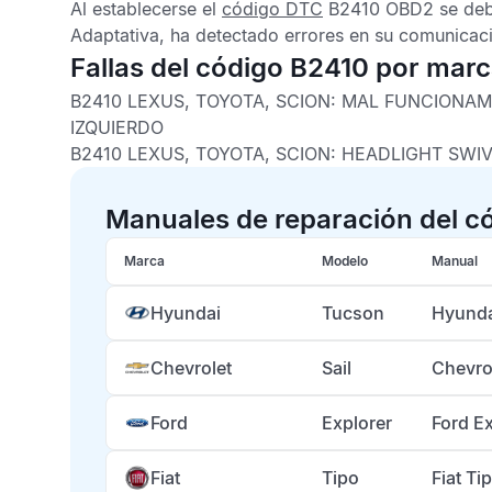
Al establecerse el
código DTC
B2410 OBD2
se deb
Adaptativa
, ha detectado errores en su comunicaci
Fallas del código B2410 por mar
B2410 LEXUS, TOYOTA, SCION: MAL FUNCIONA
IZQUIERDO
B2410 LEXUS, TOYOTA, SCION: HEADLIGHT SW
Manuales de reparación del c
Marca
Modelo
Manual
Hyundai
Tucson
Hyunda
Chevrolet
Sail
Chevro
Ford
Explorer
Ford E
Fiat
Tipo
Fiat T