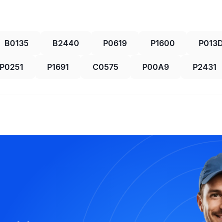
B0135
B2440
P0619
P1600
P013
P0251
P1691
C0575
P00A9
P2431