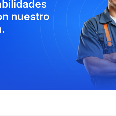
abilidades
n nuestro
.