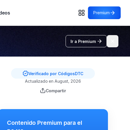
deos
Premium
Ir a Premium
Verificado por CódigosDTC
Actualizado en August, 2026
Compartir
Contenido Premium para el