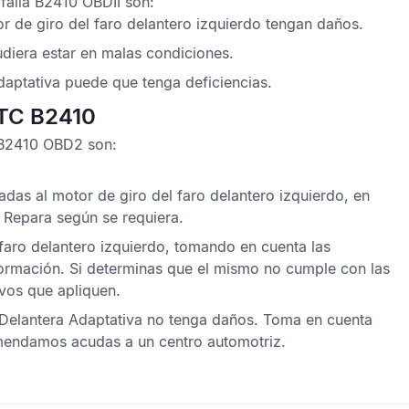
falla B2410 OBDII
son:
r de giro del faro delantero izquierdo tengan daños.
udiera estar en malas condiciones.
daptativa
puede que tenga deficiencias.
DTC B2410
 B2410 OBD2
son:
das al motor de giro del faro delantero izquierdo, en
 Repara según se requiera.
faro delantero izquierdo, tomando en cuenta las
ormación. Si determinas que el mismo no cumple con las
ivos que apliquen.
Delantera Adaptativa
no tenga daños. Toma en cuenta
omendamos acudas a un centro automotriz.