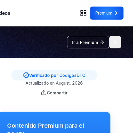
deos
Premium
Ir a Premium
Verificado por CódigosDTC
Actualizado en August, 2026
Compartir
Contenido Premium para el