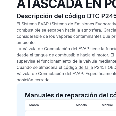
ATASCADA EN P
Descripción del código DTC P24
El
Sistema EVAP
(Sistema de Emisiones Evaporativ
combustible se escapen hacia la atmósfera. Graci
considerable de los vapores contaminantes que pr
ambiente.
La Válvula de Conmutación del
EVAP
tiene la func
desde el tanque de combustible hacia el motor. El
supervisa el funcionamiento de la válvula median
Cuando se almacena el
código de falla
P2451 OB
Válvula de Conmutación del
EVAP
. Específicament
posición cerrada.
Manuales de reparación del c
Marca
Modelo
Manual