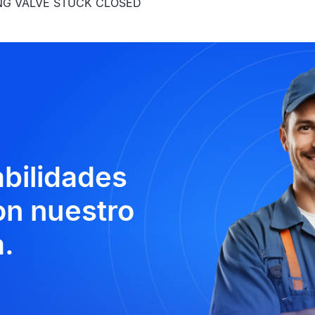
ING VALVE STUCK CLOSED
abilidades
n nuestro
.