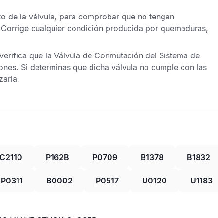
ito de la válvula, para comprobar que no tengan
. Corrige cualquier condición producida por quemaduras,
verifica que la Válvula de Conmutación del
Sistema de
ones. Si determinas que dicha válvula no cumple con las
zarla.
C2110
P162B
P0709
B1378
B1832
P0311
B0002
P0517
U0120
U1183