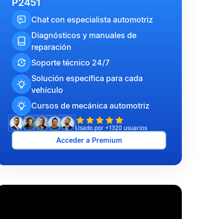
P2451
Chat con especialista automotriz
Diagnósticos y manuales de
reparación
Soporte técnico 24/7
Solución específica para cada
vehículo
Cursos de mecánica automotriz
Usado por +1320 usuarios
Acceder a Premium