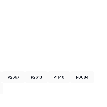
P2667
P2613
P1140
P0084