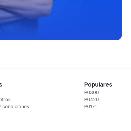
s
Populares
P0300
otros
P0420
y condiciones
P0171