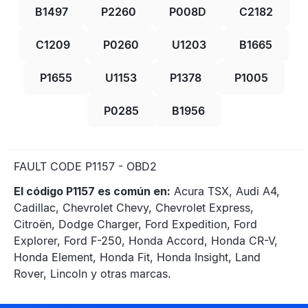
B1497
P2260
P008D
C2182
C1209
P0260
U1203
B1665
P1655
U1153
P1378
P1005
P0285
B1956
FAULT CODE P1157 - OBD2
El código P1157 es común en:
Acura TSX, Audi A4,
Cadillac, Chevrolet Chevy, Chevrolet Express,
Citroën, Dodge Charger, Ford Expedition, Ford
Explorer, Ford F-250, Honda Accord, Honda CR-V,
Honda Element, Honda Fit, Honda Insight, Land
Rover, Lincoln y otras marcas.