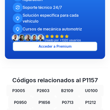
Soporte técnico 24/7
Solución específica para cada
vehículo
Cursos de mecánica automotriz
Usado por +1320 usuarios
Acceder a Premium
Códigos relacionados al P1157
P3005
P2603
B2109
U0100
P0950
P1656
P0713
P1212