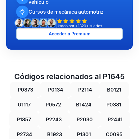
vehículo
Cursos de mecánica automotriz
Usado por +1320 usuarios
Acceder a Premium
Códigos relacionados al P1645
P0873
P0134
P2114
B0121
U1117
P0572
B1424
P0381
P1857
P2243
P2030
P2441
P2734
B1923
P1301
C0095