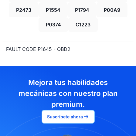
P2473
P1554
P1794
P00A9
P0374
C1223
FAULT CODE P1645 - OBD2
Mejora tus habilidades
mecánicas con nuestro plan
premium.
Suscríbete ahora