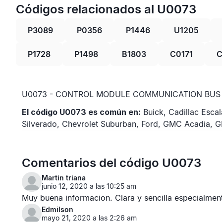
Códigos relacionados al U0073
P3089
P0356
P1446
U1205
P1728
P1498
B1803
C0171
C
U0073 - CONTROL MODULE COMMUNICATION BUS 
El código U0073 es común en:
Buick, Cadillac Escal
Silverado, Chevrolet Suburban, Ford, GMC Acadia, G
Comentarios del código U0073
Martin triana
junio 12, 2020 a las 10:25 am
Muy buena informacion. Clara y sencilla especialment
Edmilson
mayo 21, 2020 a las 2:26 am