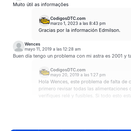
Muito útil as informações
CodigosDTC.com
marzo 1, 2023 a las 8:43 pm
Gracias por la información Edmilson.
Wences
mayo 11, 2019 a las 12:28 am
Buen día tengo un problema con mi astra es 2001 y t
CodigosDTC.com
mayo 20, 2019 a las 1:27 pm
Hola Wences, este problema de falta de c
primero revisar todas las alimentaciones 
verifiques relé y fusibles. Si todo esto 