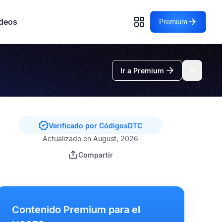
deos
Premium
Ir a Premium
Verificado por CódigosDTC
Actualizado en August, 2026
Compartir
Contenido Premium para el