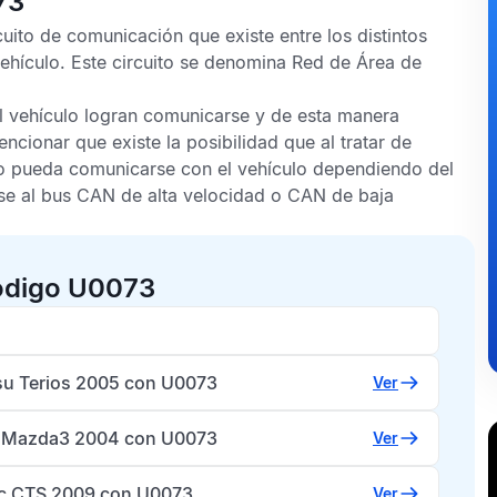
73
cuito de comunicación que existe entre los distintos
ehículo. Este circuito se denomina
Red de Área de
l vehículo logran comunicarse y de esta manera
ncionar que existe la posibilidad que al tratar de
no pueda comunicarse con el vehículo dependiendo del
rse al bus
CAN
de alta velocidad o
CAN
de baja
código U0073
su Terios 2005 con U0073
Ver
 Mazda3 2004 con U0073
Ver
ac CTS 2009 con U0073
Ver