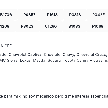
B1706
P0857
P1618
P0818
P042E
1208
P3023
C1290
B1083
P1068
A OFF
ade, Chevrolet Captiva, Chevrolet Chevy, Chevrolet Cruze,
MC Sierra, Lexus, Mazda, Subaru, Toyota Camry y otras m
e para mi q no soy mecanico pero q me interesa saber cual 