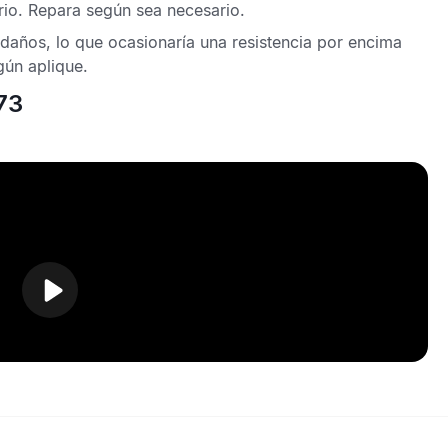
rio. Repara según sea necesario.
 daños, lo que ocasionaría una resistencia por encima
ún aplique.
73