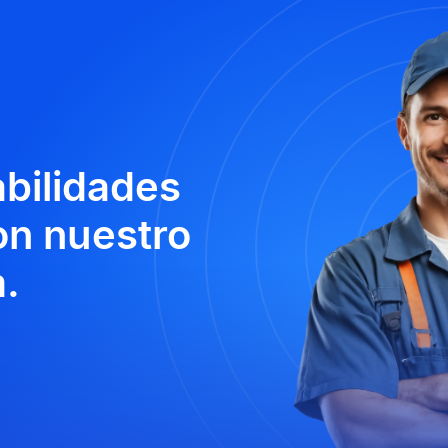
abilidades
n nuestro
.