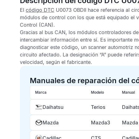
Descripción del código DTC U00
El
código DTC
U0073 OBDII
hace referencia al cir
módulos de control con los que está equipado el v
Control
(CAN).
Gracias al bus
CAN
, los módulos controladores de
intercambiar información entre sí. Es importante me
diagnosticar este código, un scanner automotriz 
circuito afectado. La designación “A” puede referi
velocidad, según el fabricante.
Manuales de reparación del 
Marca
Modelo
Manual
Daihatsu
Terios
Daihat
Mazda
Mazda3
Mazda
Cadillac
CTS
Cadill