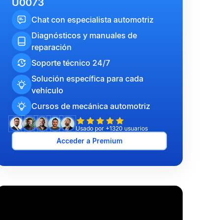
U0073
Chat con especialista automotriz
Diagnósticos y manuales de
reparación
Soporte técnico 24/7
Solución específica para cada
vehículo
Cursos de mecánica automotriz
Usado por +1320 usuarios
Acceder a Premium