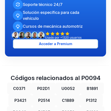
Soporte técnico 24/7
Solución específica para cada
vehículo
Cursos de mecánica automotriz
Usado por +1320 usuarios
Acceder a Premium
Códigos relacionados al P0094
C0371
P02D1
U0052
B1891
P3421
P2514
C1889
P1312