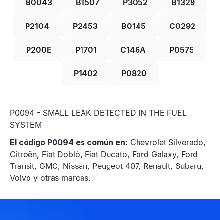
B0043
B1507
P3052
B1329
P2104
P2453
B0145
C0292
P200E
P1701
C146A
P0575
P1402
P0820
P0094 - SMALL LEAK DETECTED IN THE FUEL
SYSTEM
El código P0094 es común en:
Chevrolet Silverado,
Citroën, Fiat Doblò, Fiat Ducato, Ford Galaxy, Ford
Transit, GMC, Nissan, Peugeot 407, Renault, Subaru,
Volvo y otras marcas.