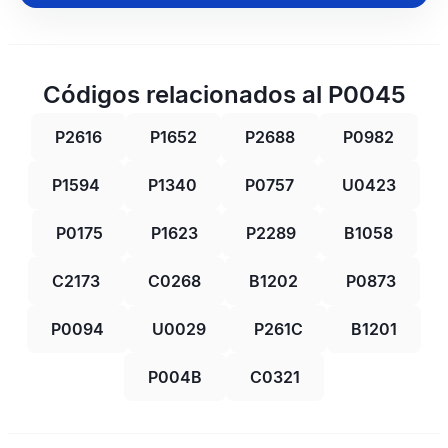
Códigos relacionados al P0045
P2616
P1652
P2688
P0982
P1594
P1340
P0757
U0423
P0175
P1623
P2289
B1058
C2173
C0268
B1202
P0873
P0094
U0029
P261C
B1201
P004B
C0321