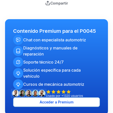
Compartir
Contenido Premium para el P0045
Chat con especialista automotriz
Diagnósticos y manuales de
reparación
Soporte técnico 24/7
Solución específica para cada
vehículo
Cursos de mecánica automotriz
Usado por +1320 usuarios
Acceder a Premium