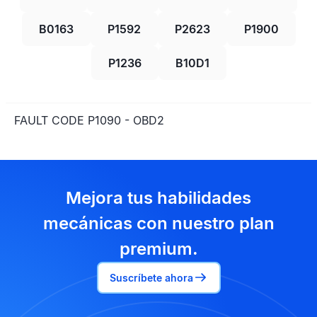
B0163
P1592
P2623
P1900
P1236
B10D1
FAULT CODE P1090 - OBD2
Mejora tus habilidades
mecánicas con nuestro plan
premium.
Suscríbete ahora