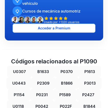
vehículo
Cursos de mecánica automotriz
Usado por +1320 usuarios
Acceder a Premium
Códigos relacionados al P1090
U0307
B1633
P0370
P1613
U0443
P2309
B1866
P3013
P1154
P0231
P1589
P2427
U0118
P0042
P022F
B1844