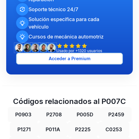
Soporte técnico 24/7
Solución específica para cada
vehículo
Cursos de mecánica automotriz
Usado por +1320 usuarios
Acceder a Premium
Códigos relacionados al P007C
P0903
P2708
P005D
P2459
P1271
P011A
P2225
C0253