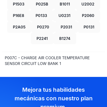
P1503
P025B
B1011
U2002
P16E8
P0133
U0231
P2060
P2A05
P0270
P2031
P0131
P2241
B1274
P007C - CHARGE AIR COOLER TEMPERATURE
SENSOR CIRCUIT LOW BANK 1
Mejora tus habilidades
mecánicas con nuestro plan
premium.