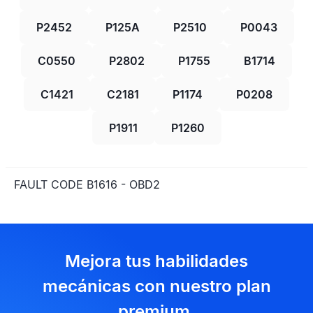
P2452
P125A
P2510
P0043
C0550
P2802
P1755
B1714
C1421
C2181
P1174
P0208
P1911
P1260
FAULT CODE B1616 - OBD2
Mejora tus habilidades
mecánicas con nuestro plan
premium.