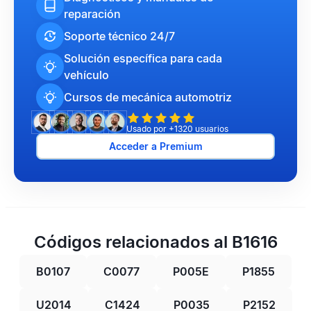
reparación
Soporte técnico 24/7
Solución específica para cada
vehículo
Cursos de mecánica automotriz
Usado por +1320 usuarios
Acceder a Premium
Códigos relacionados al B1616
B0107
C0077
P005E
P1855
U2014
C1424
P0035
P2152