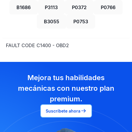
B1686
P3113
P0372
P0766
B3055
P0753
FAULT CODE C1400 - OBD2
Mejora tus habilidades
mecánicas con nuestro plan
premium.
Suscríbete ahora