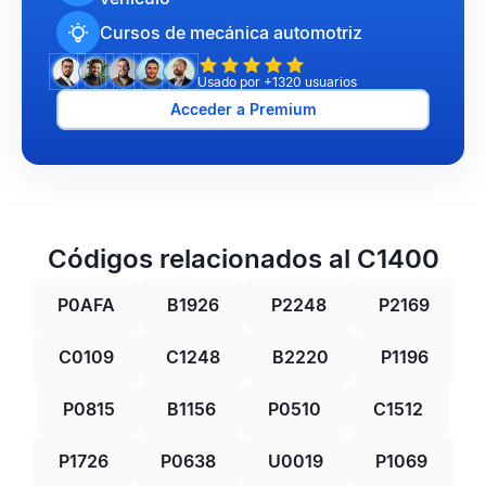
Cursos de mecánica automotriz
Usado por +1320 usuarios
Acceder a Premium
Códigos relacionados al C1400
P0AFA
B1926
P2248
P2169
C0109
C1248
B2220
P1196
P0815
B1156
P0510
C1512
P1726
P0638
U0019
P1069