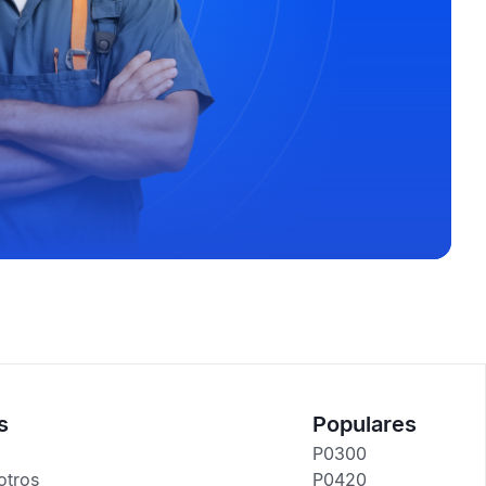
s
Populares
P0300
otros
P0420