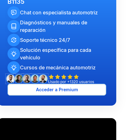
B1135
Chat con especialista automotriz
Diagnósticos y manuales de
reparación
Soporte técnico 24/7
Solución específica para cada
vehículo
Cursos de mecánica automotriz
Usado por +1320 usuarios
Acceder a Premium