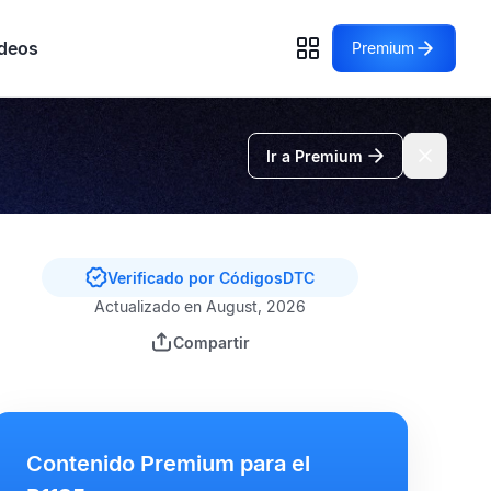
deos
Premium
Ir a Premium
Verificado por CódigosDTC
Actualizado en August, 2026
Compartir
Contenido Premium para el