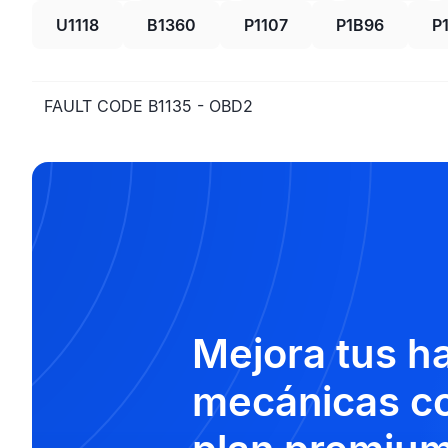
U1118
B1360
P1107
P1B96
P
FAULT CODE B1135 - OBD2
Mejora tus h
mecánicas co