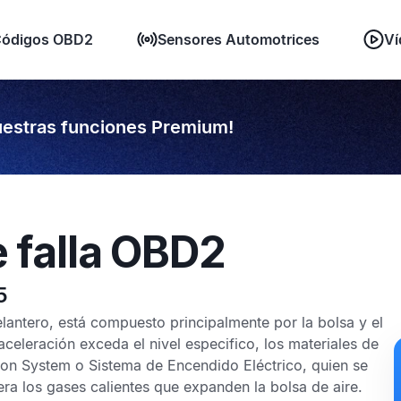
ódigos OBD2
Sensores Automotrices
Ví
estras funciones Premium!
e falla OBD2
5
elantero
, está compuesto principalmente por la bolsa y el
aceleración exceda el nivel especifico, los materiales de
tion System
o
Sistema de Encendido Eléctrico
, quien se
ra los gases calientes que expanden la bolsa de aire.