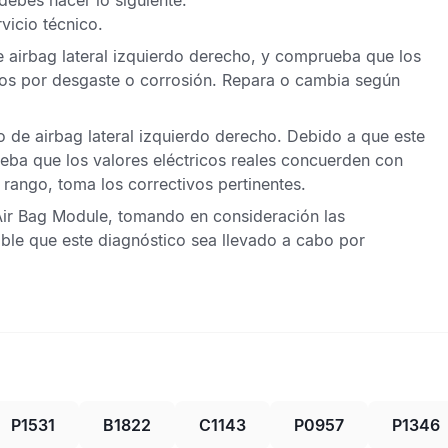
debes hacer lo siguiente:
rvicio técnico
.
airbag lateral izquierdo derecho
, y comprueba que los
s por desgaste o corrosión. Repara o cambia según
 de airbag lateral izquierdo derecho
. Debido a que este
eba que los valores eléctricos reales concuerden con
 rango, toma los correctivos pertinentes.
Air Bag Module
, tomando en consideración las
le que este diagnóstico sea llevado a cabo por
P1531
B1822
C1143
P0957
P1346