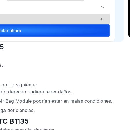
+
Solicitar ahora
35
a.
por lo siguiente:
erdo derecho
pudiera tener daños.
 Air Bag Module
podrían estar en malas condiciones.
ga deficiencias.
DTC B1135