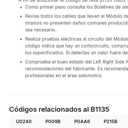
A fin de solucionar el
código de falla B1135 OBD2
Como primer paso consulta los
Boletines de se
Revisa todos los cables que llevan al
Módulo de 
mismos no presenten daños comunes producido
sea necesario.
Realiza pruebas eléctricas al circuito del
Módulo
código indica que hay un cortocircuito, compru
los especificados. Si detectas un valor fuera de
Comprueba el buen estado del
Left Right Side 
recomendaciones del fabricante. Es recomendab
profesionales en el área automotriz.
Códigos relacionados al B1135
U0240
P009B
P0AA6
P215B