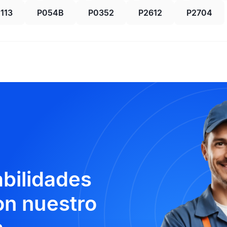
1113
P054B
P0352
P2612
P2704
abilidades
n nuestro