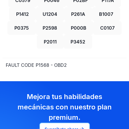
C0579
P0046
P02BF
P117A
P1412
U1204
P261A
B1007
P0375
P2598
P000B
C0107
P2011
P3452
FAULT CODE P1568 - OBD2
Mejora tus habilidades
mecánicas con nuestro plan
premium.