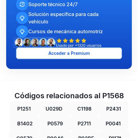
Soporte técnico 24/7
Solución específica para cada
vehículo
Cursos de mecánica automotriz
Usado por +1320 usuarios
Acceder a Premium
Códigos relacionados al P1568
P1251
U029D
C1198
P2431
B1402
P0579
P2711
P0041