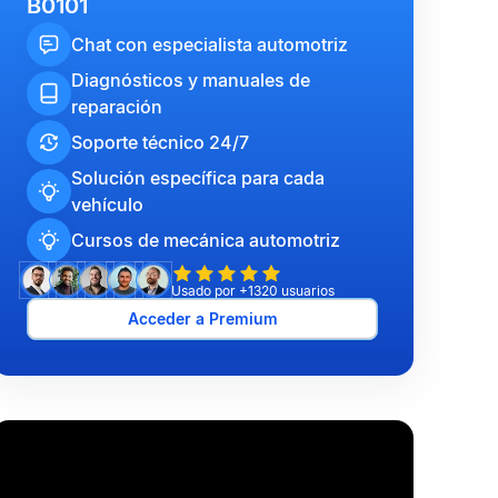
B0101
Chat con especialista automotriz
Diagnósticos y manuales de
reparación
Soporte técnico 24/7
Solución específica para cada
vehículo
Cursos de mecánica automotriz
Usado por +1320 usuarios
Acceder a Premium