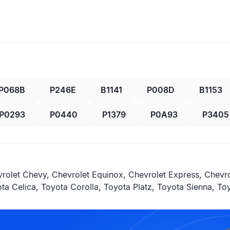
P068B
P246E
B1141
P008D
B1153
P0293
P0440
P1379
P0A93
P3405
vrolet Chevy, Chevrolet Equinox, Chevrolet Express, Chevr
a Celica, Toyota Corolla, Toyota Platz, Toyota Sienna, T