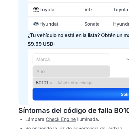
Toyota
Vitz
Toyota
Hyundai
Sonata
Hyunda
¿Tu vehículo no está en la lista? Obtén un 
$9.99 USD:
B0101
×
Síntomas del código de falla B01
Lámpara
Check Engine
iluminada.
Se enciende la luz de advertencia del
Airbag
.