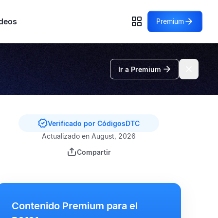
deos
Premium
Ir a Premium
Verificado por CódigosDTC
Actualizado en August, 2026
Compartir
Contenido Premium para el