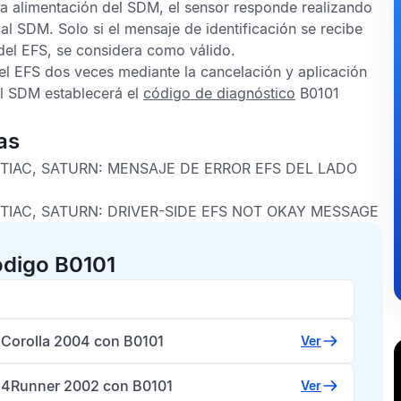
la alimentación del
SDM
, el sensor responde realizando
 al
SDM
. Solo si el mensaje de identificación se recibe
 del
EFS
, se considera como válido.
 el
EFS
dos veces mediante la cancelación y aplicación
el
SDM
establecerá el
código de diagnóstico
B0101
as
NTIAC, SATURN:
MENSAJE DE ERROR EFS DEL LADO
NTIAC, SATURN:
DRIVER-SIDE EFS NOT OKAY MESSAGE
ódigo B0101
 Corolla 2004 con B0101
Ver
 4Runner 2002 con B0101
Ver