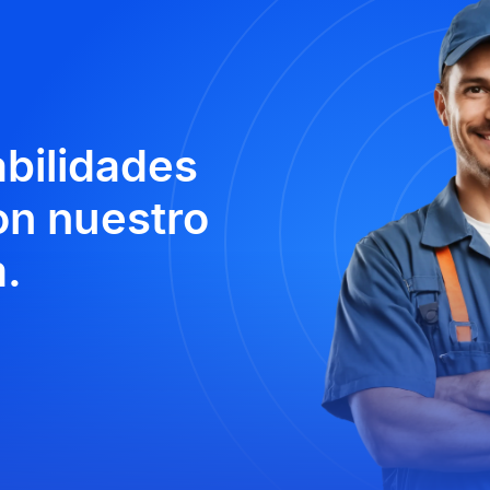
abilidades
n nuestro
.