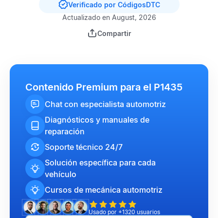
Verificado por CódigosDTC
Actualizado en August, 2026
Compartir
Contenido Premium para el P1435
Chat con especialista automotriz
Diagnósticos y manuales de
reparación
Soporte técnico 24/7
Solución específica para cada
vehículo
Cursos de mecánica automotriz
Usado por +1320 usuarios