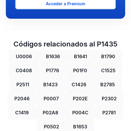
Acceder a Premium
Códigos relacionados al P1435
U0006
B1636
B1641
B1790
C0408
P1776
P01F0
C1525
P2511
B1423
C1426
B2785
P2046
P0007
P202E
P2302
C1419
P02A8
P004C
P2781
P0502
B1653