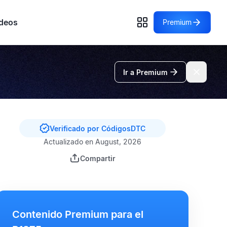
deos
Premium
Ir a Premium
Verificado por CódigosDTC
Actualizado en August, 2026
Compartir
Contenido Premium para el