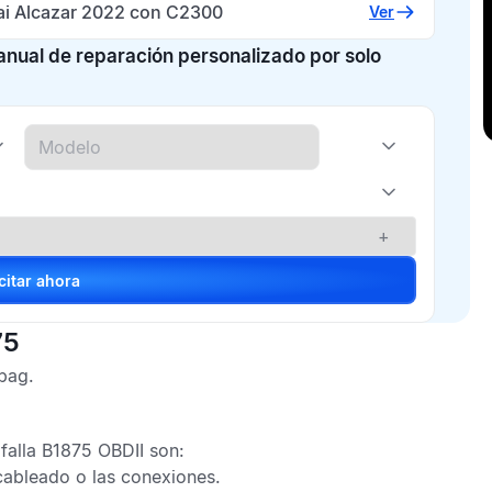
i Alcazar 2022 con C2300
Ver
manual de reparación personalizado por solo
+
Solicitar ahora
75
rbag
.
falla B1875 OBDII
son:
 cableado o las conexiones.