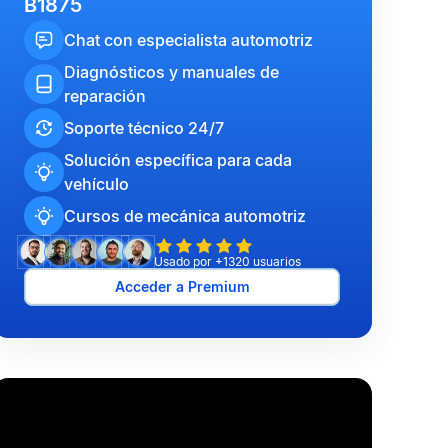
B1875
Chat con especialista automotriz
Diagnósticos y manuales de
reparación
Soporte técnico 24/7
Solución específica para cada
vehículo
Cursos de mecánica automotriz
Usado por +1320 usuarios
Acceder a Premium