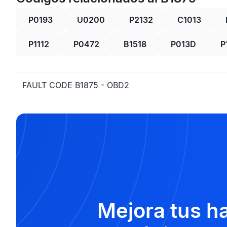
P0193
U0200
P2132
C1013
P1112
P0472
B1518
P013D
P
FAULT CODE B1875 - OBD2
Mejora tus h