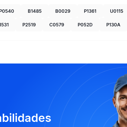
P0540
B1485
B0029
P1361
U0115
1531
P2519
C0579
P052D
P130A
abilidades