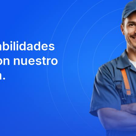
abilidades
n nuestro
.