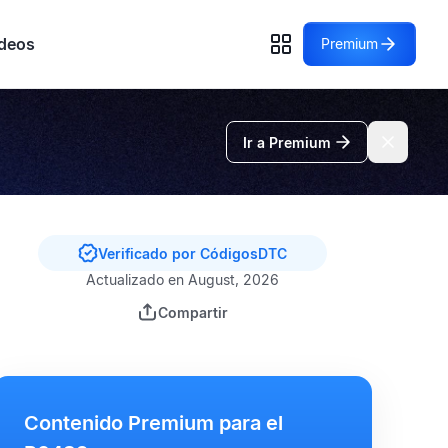
deos
Premium
Ir a Premium
Verificado por CódigosDTC
Actualizado en August, 2026
Compartir
Contenido Premium para el