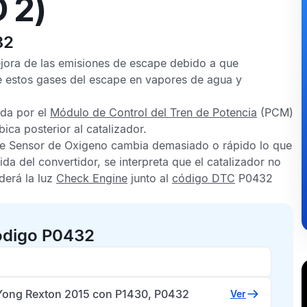
 2)
32
ejora de las emisiones de escape debido a que
te estos gases del escape en vapores de agua y
da por el
Módulo de Control del Tren de Potencia
(PCM)
ica posterior al catalizador.
te
Sensor de Oxigeno
cambia demasiado o rápido lo que
ida del convertidor, se interpreta que el catalizador no
derá la luz
Check Engine
junto al
código DTC
P0432
ódigo P0432
ong Rexton 2015 con P1430, P0432
Ver