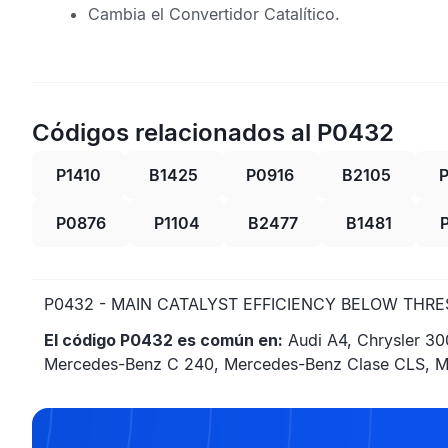
Cambia el
Convertidor Catalítico
.
Códigos relacionados al P0432
P1410
B1425
P0916
B2105
P0876
P1104
B2477
B1481
P0432 - MAIN CATALYST EFFICIENCY BELOW THRE
El código P0432 es común en:
Audi A4, Chrysler 30
Mercedes-Benz C 240, Mercedes-Benz Clase CLS, Me