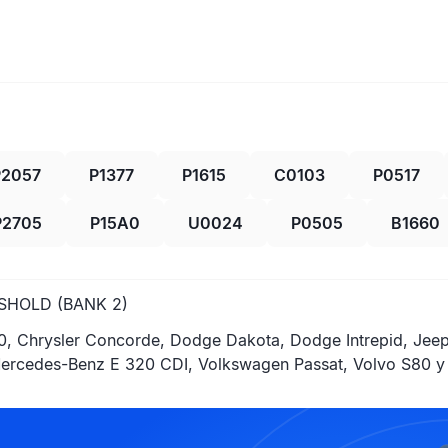
P2057
P1377
P1615
C0103
P0517
P2705
P15A0
U0024
P0505
B1660
SHOLD (BANK 2)
0, Chrysler Concorde, Dodge Dakota, Dodge Intrepid, Jeep
rcedes-Benz E 320 CDI, Volkswagen Passat, Volvo S80 y 