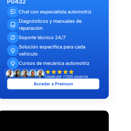
P0432
Chat con especialista automotriz
Diagnósticos y manuales de
reparación
Soporte técnico 24/7
Solución específica para cada
vehículo
Cursos de mecánica automotriz
Usado por +1320 usuarios
Acceder a Premium