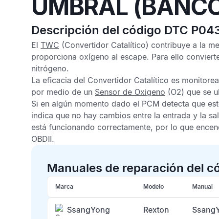
UMBRAL (BANCO
Descripción del código DTC P04
El
TWC
(Convertidor Catalítico) contribuye a la m
proporciona oxígeno al escape. Para ello convier
nitrógeno.
La eficacia del
Convertidor Catalítico
es monitorea
por medio de un
Sensor de Oxigeno
(O2) que se ub
Si en algún momento dado el
PCM
detecta que es
indica que no hay cambios entre la entrada y la sal
está funcionando correctamente, por lo que encen
OBDII
.
Manuales de reparación del c
Marca
Modelo
Manual
SsangYong
Rexton
SsangY