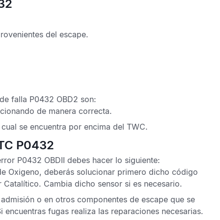
432
rovenientes del escape.
de falla P0432 OBD2
son:
ncionando de manera correcta.
 cual se encuentra por encima del
TWC
.
DTC P0432
error P0432 OBDII
debes hacer lo siguiente:
de Oxigeno
, deberás solucionar primero dicho código
 Catalítico.
Cambia dicho sensor si es necesario.
de admisión o en otros componentes de escape que se
Si encuentras fugas realiza las reparaciones necesarias.