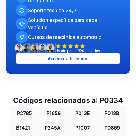
reparación
Soporte técnico 24/7
Solución específica para cada
vehículo
Cursos de mecánica automotriz
Usado por +1320 usuarios
Acceder a Premium
Códigos relacionados al P0334
P2785
P1659
P013E
P018B
B1421
P245A
P1007
P0869