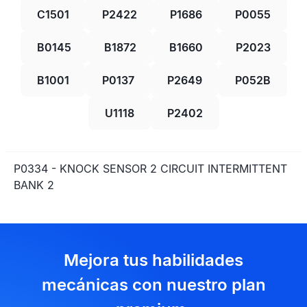
C1501
P2422
P1686
P0055
B0145
B1872
B1660
P2023
B1001
P0137
P2649
P052B
U1118
P2402
P0334 - KNOCK SENSOR 2 CIRCUIT INTERMITTENT
BANK 2
Mejora tus habilidades
mecánicas con nuestro plan