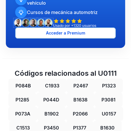
vehículo
Cursos de mecánica automotriz
Usado por +1320 usuarios
Acceder a Premium
Códigos relacionados al U0111
P084B
C1933
P2467
P1323
P1285
P044D
B1638
P3081
P073A
B1902
P2066
U0157
C1513
P3450
P1377
B1630