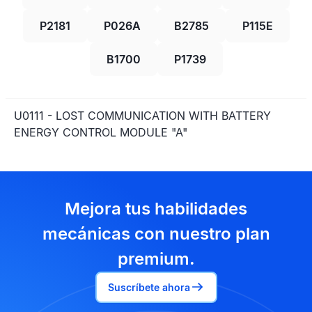
P2181
P026A
B2785
P115E
B1700
P1739
U0111 - LOST COMMUNICATION WITH BATTERY
ENERGY CONTROL MODULE "A"
Mejora tus habilidades
mecánicas con nuestro plan
premium.
Suscríbete ahora