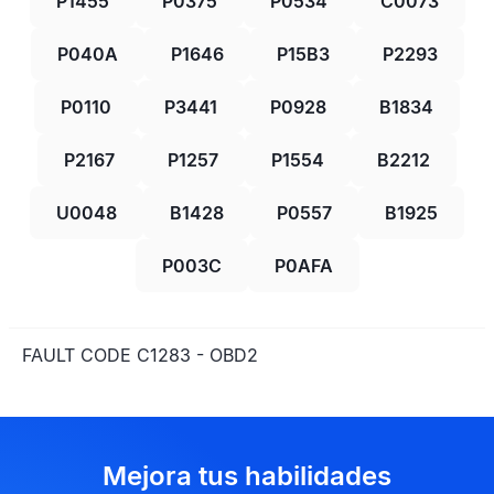
P1455
P0375
P0534
C0073
P040A
P1646
P15B3
P2293
P0110
P3441
P0928
B1834
P2167
P1257
P1554
B2212
U0048
B1428
P0557
B1925
P003C
P0AFA
FAULT CODE C1283 - OBD2
Mejora tus habilidades