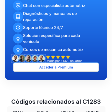
Chat con especialista automotriz
Diagnósticos y manuales de
reparación
Soporte técnico 24/7
Solución específica para cada
vehículo
Cursos de mecánica automotriz
Usado por +1320 usuarios
Acceder a Premium
Códigos relacionados al C1283