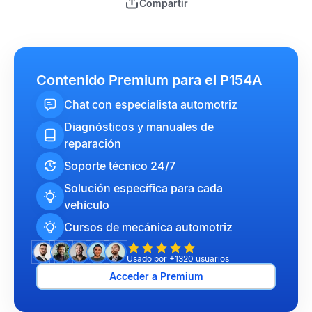
Compartir
Contenido Premium para el P154A
Chat con especialista automotriz
Diagnósticos y manuales de
reparación
Soporte técnico 24/7
Solución específica para cada
vehículo
Cursos de mecánica automotriz
Usado por +1320 usuarios
Acceder a Premium