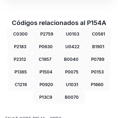
Códigos relacionados al P154A
C0300
P2759
U0103
C0561
P2183
P0630
U0422
B1901
P2312
C1957
B0040
P0789
P1365
P1504
P0075
P0153
C1219
P0920
U1031
P1660
P13C9
B0070