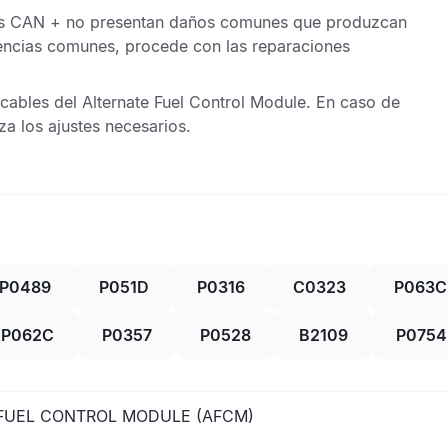
s CAN
+ no presentan daños comunes que produzcan
iencias comunes, procede con las reparaciones
 cables del
Alternate Fuel Control Module
. En caso de
za los ajustes necesarios.
P0489
P051D
P0316
C0323
P063C
P062C
P0357
P0528
B2109
P0754
 FUEL CONTROL MODULE (AFCM)