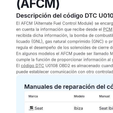
(AFCM)
Descripción del código DTC U01
El
AFCM
(Alternate Fuel Control Module) se enca
en cuenta la información que recibe desde el
PCM
recibida dicha información, la bomba de combustib
licuado (GNL), gas natural comprimido (GNC) o p
regula el desempeño de los solenoides de cierre d
En algunos modelos el
AFCM
puede ser llamado
M
cumple la función de proporcionar información al 
El
código DTC
U0108 OBD2
es almacenado cuand
puede establecer comunicación con otro controla
Manuales de reparación del c
Marca
Modelo
Manual
Seat
Ibiza
Seat I