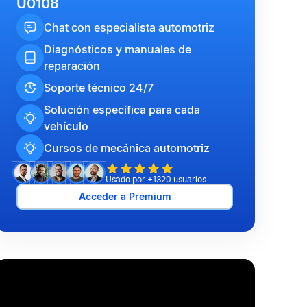
U0108
Chat con especialista automotriz
Diagnósticos y manuales de
reparación
Soporte técnico 24/7
Solución específica para cada
vehículo
Cursos de mecánica automotriz
Usado por +1320 usuarios
Acceder a Premium