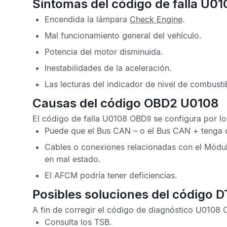
Síntomas del código de falla U01
Encendida la lámpara
Check Engine
.
Mal funcionamiento general del vehículo.
Potencia del motor disminuida.
Inestabilidades de la aceleración.
Las lecturas del indicador de nivel de combusti
Causas del código OBD2 U0108
El
código de falla U0108 OBDII
se configura por lo
Puede que el
Bus CAN
– o el
Bus CAN
+ tenga d
Cables o conexiones relacionadas con el
Módul
en mal estado.
El
AFCM
podría tener deficiencias.
Posibles soluciones del código 
A fin de corregir el
código de diagnóstico U0108
Consulta los
TSB
.