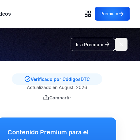
deos
Premium
Ir a Premium
Verificado por CódigosDTC
Actualizado en August, 2026
Compartir
Contenido Premium para el