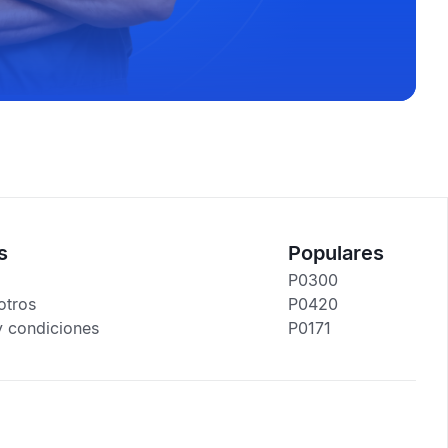
s
Populares
P0300
otros
P0420
y condiciones
P0171