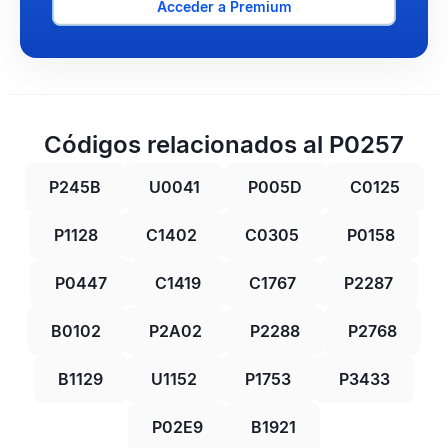
Acceder a Premium
Códigos relacionados al P0257
P245B
U0041
P005D
C0125
P1128
C1402
C0305
P0158
P0447
C1419
C1767
P2287
B0102
P2A02
P2288
P2768
B1129
U1152
P1753
P3433
P02E9
B1921