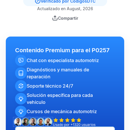
Verificado por CódigosDTC
Actualizado en August, 2026
Compartir
Contenido Premium para el P0257
Chat con especialista automotriz
Diagnósticos y manuales de
reparación
Soporte técnico 24/7
Solución específica para cada
vehículo
Cursos de mecánica automotriz
Usado por +1320 usuarios