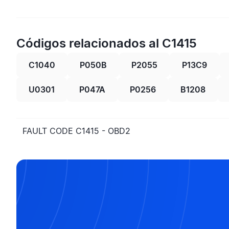
Códigos relacionados al C1415
C1040
P050B
P2055
P13C9
U0301
P047A
P0256
B1208
FAULT CODE C1415 - OBD2