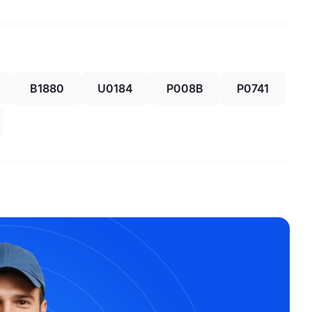
B1880
U0184
P008B
P0741