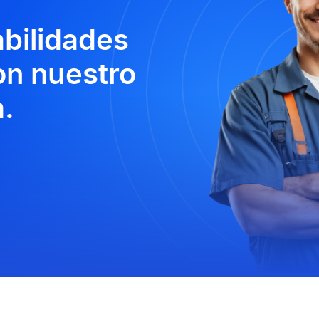
abilidades
n nuestro
.