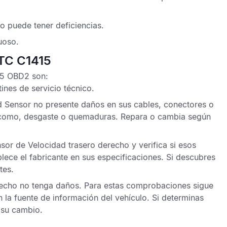
ho
puede tener deficiencias.
uoso.
DTC C1415
15 OBD2
son:
tines de servicio técnico
.
d Sensor
no presente daños en sus cables, conectores o
 como, desgaste o quemaduras. Repara o cambia según
sor de Velocidad trasero derecho
y verifica si esos
lece el fabricante en sus especificaciones. Si descubres
tes.
recho
no tenga daños. Para estas comprobaciones sigue
 la fuente de información del vehículo. Si determinas
 su cambio.