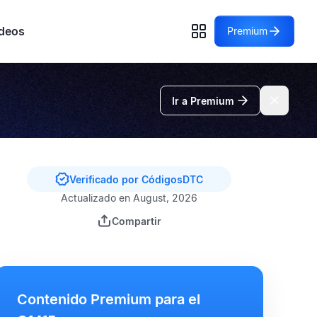
deos
Premium
Ir a Premium
Verificado por CódigosDTC
Actualizado en August, 2026
Compartir
Contenido Premium para el