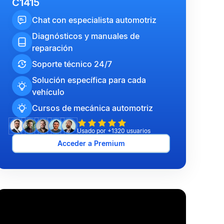
C1415
Chat con especialista automotriz
Diagnósticos y manuales de
reparación
Soporte técnico 24/7
Solución específica para cada
vehículo
Cursos de mecánica automotriz
Usado por +1320 usuarios
Acceder a Premium