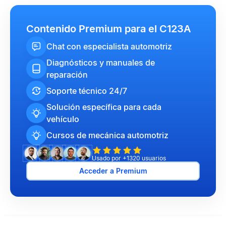
Contenido Premium para el C123A
Chat con especialista automotriz
Diagnósticos y manuales de
reparación
Soporte técnico 24/7
Solución específica para cada
vehículo
Cursos de mecánica automotriz
Usado por +1320 usuarios
Acceder a Premium