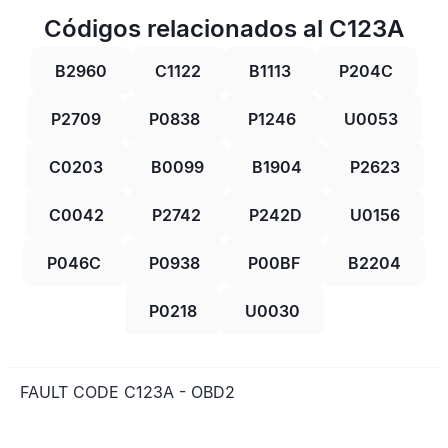
Códigos relacionados al C123A
B2960
C1122
B1113
P204C
P2709
P0838
P1246
U0053
C0203
B0099
B1904
P2623
C0042
P2742
P242D
U0156
P046C
P0938
P00BF
B2204
P0218
U0030
FAULT CODE C123A - OBD2