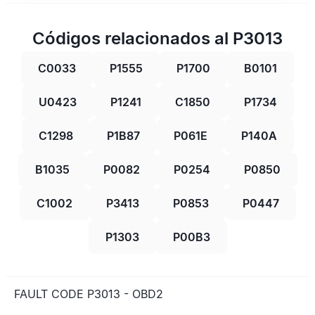
Códigos relacionados al P3013
C0033
P1555
P1700
B0101
U0423
P1241
C1850
P1734
C1298
P1B87
P061E
P140A
B1035
P0082
P0254
P0850
C1002
P3413
P0853
P0447
P1303
P00B3
FAULT CODE P3013 - OBD2