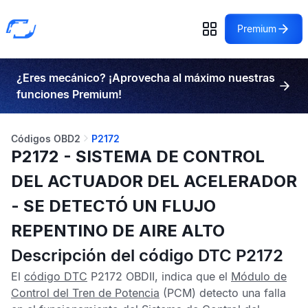
Premium
¿Eres mecánico? ¡Aprovecha al máximo nuestras
funciones Premium!
Códigos OBD2
P2172
P2172 - SISTEMA DE CONTROL
DEL ACTUADOR DEL ACELERADOR
- SE DETECTÓ UN FLUJO
REPENTINO DE AIRE ALTO
Descripción del código DTC P2172
El
código DTC
P2172 OBDII
, indica que el
Módulo de
Control del Tren de Potencia
(PCM) detecto una falla