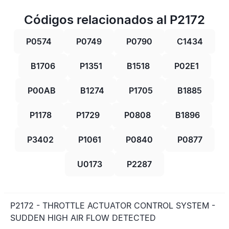
Códigos relacionados al P2172
P0574
P0749
P0790
C1434
B1706
P1351
B1518
P02E1
P00AB
B1274
P1705
B1885
P1178
P1729
P0808
B1896
P3402
P1061
P0840
P0877
U0173
P2287
P2172 - THROTTLE ACTUATOR CONTROL SYSTEM -
SUDDEN HIGH AIR FLOW DETECTED