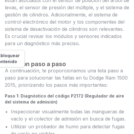
están asociados con el sensor de posición del árbol de
levas, el sensor de presión del múltiple, y el sistema de
gestión de cilindros. Adicionalmente, el sistema de
control electrónico del motor y los componentes del
sistema de desactivación de cilindros son relevantes.
Es crucial revisar los módulos y sensores indicados
para un diagnóstico más preciso.
bloquear
ontenido
Solución paso a paso
A continuación, te proporcionamos una lista paso a
paso para solucionar las fallas en tu Dodge Ram 1500
2015, priorizando los pasos más importantes:
Paso 1: Diagnóstico del código P2172 (Regulador de aire
del sistema de admisión)
Inspeccionar visualmente todas las mangueras de
vacío y el colector de admisión en busca de fugas.
Utilizar un probador de humo para detectar fugas
de vacío no visibles.