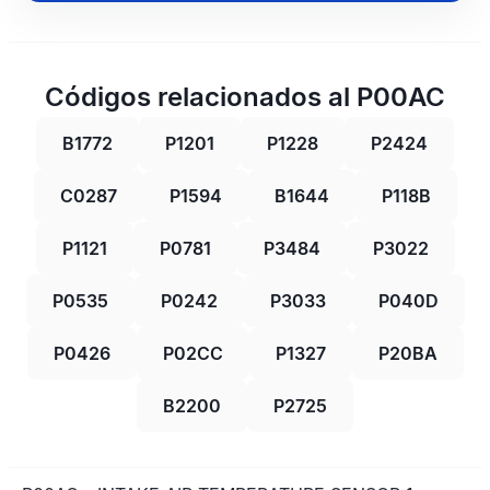
Códigos relacionados al P00AC
B1772
P1201
P1228
P2424
C0287
P1594
B1644
P118B
P1121
P0781
P3484
P3022
P0535
P0242
P3033
P040D
P0426
P02CC
P1327
P20BA
B2200
P2725