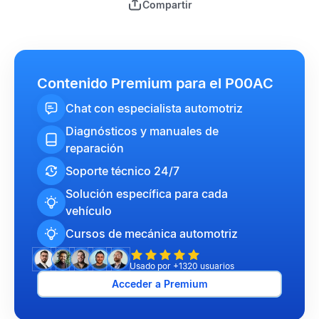
Compartir
Contenido Premium para el P00AC
Chat con especialista automotriz
Diagnósticos y manuales de
reparación
Soporte técnico 24/7
Solución específica para cada
vehículo
Cursos de mecánica automotriz
Usado por +1320 usuarios
Acceder a Premium