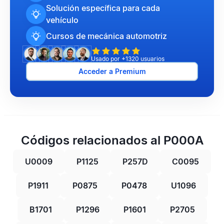
Solución específica para cada
vehículo
Cursos de mecánica automotriz
Usado por +1320 usuarios
Acceder a Premium
Códigos relacionados al P000A
U0009
P1125
P257D
C0095
P1911
P0875
P0478
U1096
B1701
P1296
P1601
P2705