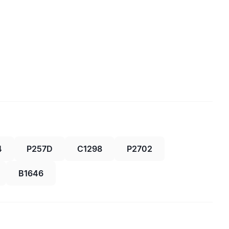
4
P257D
C1298
P2702
B1646