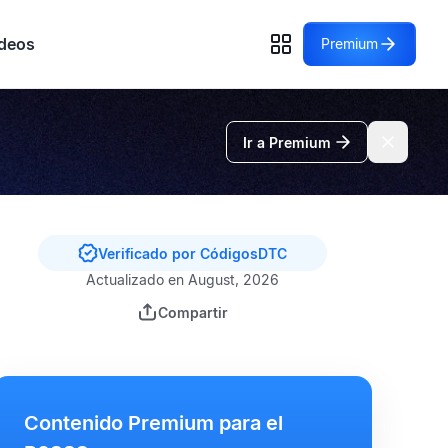
deos
Premium
Ir a Premium
Verificado por CódigosDTC
Actualizado en August, 2026
Compartir
Contenido Premium para el