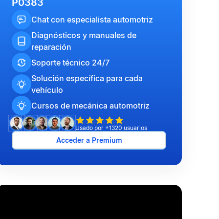
P0383
Chat con especialista automotriz
Diagnósticos y manuales de
reparación
Soporte técnico 24/7
Solución específica para cada
vehículo
Cursos de mecánica automotriz
Usado por +1320 usuarios
Acceder a Premium