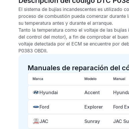
Descripción del código DTC P03
El sistema de bujías incandescentes es utilizado co
proceso de combustión pueda comenzar durante la
su temperatura antes y durante el arranque.
Tanto la temperatura como el voltaje de las bujía
del control del motor), a fin de comprobar el bue
voltaje detectada por el
ECM
se encuentre por deba
P0383 OBDII
.
Manuales de reparación del c
Marca
Modelo
Manual
Hyundai
Accent
Hyunda
Ford
Explorer
Ford E
JAC
Sunray
JAC Su