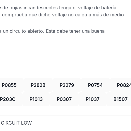
 de bujías incandescentes tenga el voltaje de batería.
 y comprueba que dicho voltaje no caiga a más de medio
un circuito abierto. Esta debe tener una buena
P0855
P282B
P2279
P0754
P082
P203C
P1013
P0307
P1037
B1507
 CIRCUIT LOW