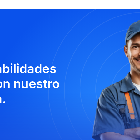
abilidades
n nuestro
.