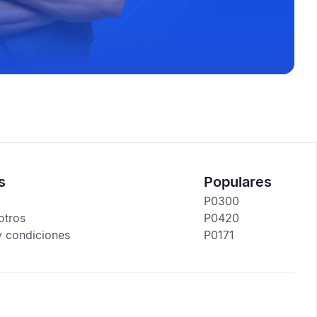
s
Populares
P0300
otros
P0420
y condiciones
P0171