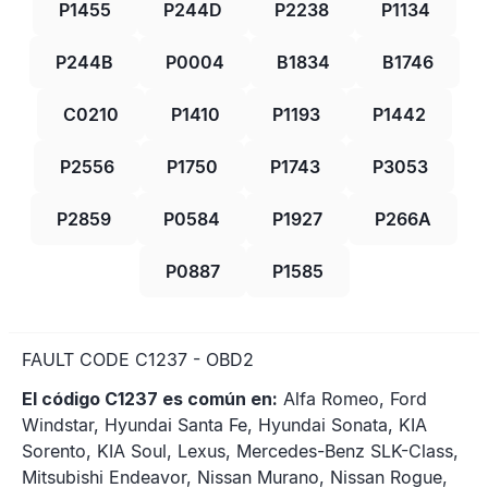
P1455
P244D
P2238
P1134
P244B
P0004
B1834
B1746
C0210
P1410
P1193
P1442
P2556
P1750
P1743
P3053
P2859
P0584
P1927
P266A
P0887
P1585
FAULT CODE C1237 - OBD2
El código C1237 es común en:
Alfa Romeo, Ford
Windstar, Hyundai Santa Fe, Hyundai Sonata, KIA
Sorento, KIA Soul, Lexus, Mercedes-Benz SLK-Class,
Mitsubishi Endeavor, Nissan Murano, Nissan Rogue,