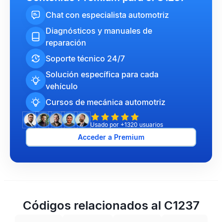
Chat con especialista automotriz
Diagnósticos y manuales de
reparación
Soporte técnico 24/7
Solución específica para cada
vehículo
Cursos de mecánica automotriz
Usado por +1320 usuarios
Acceder a Premium
Códigos relacionados al C1237