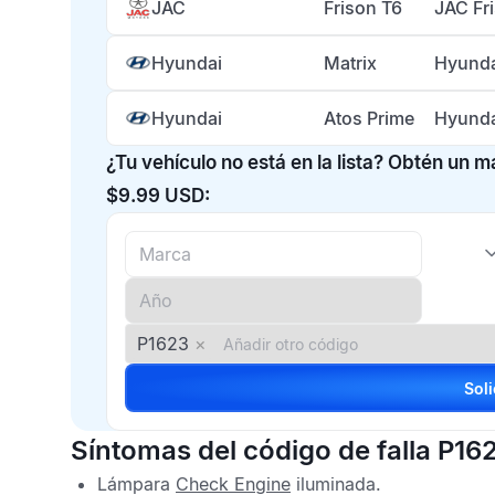
JAC
Frison T6
JAC Fr
Hyundai
Matrix
Hyunda
Hyundai
Atos Prime
Hyunda
¿Tu vehículo no está en la lista? Obtén un 
$9.99 USD:
P1623
×
Síntomas del código de falla P16
Lámpara
Check Engine
iluminada.