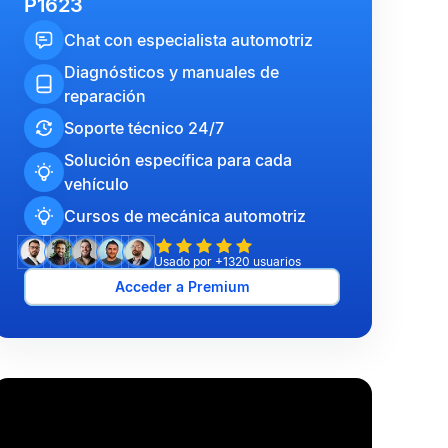
P1623
Chat con especialista automotriz
Diagnósticos y manuales de
reparación
Soporte técnico 24/7
Solución específica para cada
vehículo
Cursos de mecánica automotriz
Usado por +1320 usuarios
Acceder a Premium