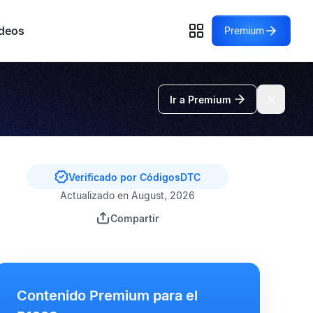
deos
Premium
Ir a Premium
Verificado por CódigosDTC
Actualizado en August, 2026
Compartir
Contenido Premium para el