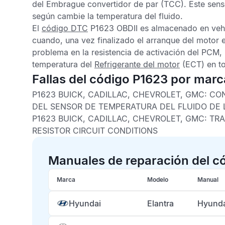
del
Embrague convertidor de par
(TCC). Este senso
según cambie la temperatura del fluido.
El
código DTC
P1623 OBDII
es almacenado en vehí
cuando, una vez finalizado el arranque del motor 
problema en la resistencia de activación del
PCM,
temperatura del
Refrigerante del motor
(ECT) en to
Fallas del código P1623 por marc
P1623 BUICK, CADILLAC, CHEVROLET, GMC:
CON
DEL SENSOR DE TEMPERATURA DEL FLUIDO DE 
P1623 BUICK, CADILLAC, CHEVROLET, GMC:
TRA
RESISTOR CIRCUIT CONDITIONS
Manuales de reparación del c
Marca
Modelo
Manual
Hyundai
Elantra
Hyunda