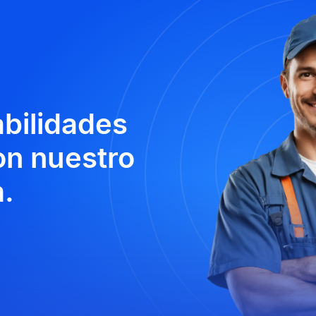
abilidades
n nuestro
.