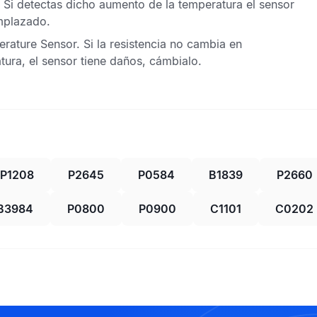
 Si detectas dicho aumento de la temperatura el sensor
emplazado.
erature Sensor
. Si la resistencia no cambia en
tura, el sensor tiene daños, cámbialo.
P1208
P2645
P0584
B1839
P2660
B3984
P0800
P0900
C1101
C0202