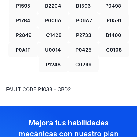
P1595
B2204
B1596
P0498
P1784
P006A
P06A7
P0581
P2849
C1428
P2733
B1400
P0A1F
U0014
P0425
C0108
P1248
C0299
FAULT CODE P1038 - OBD2
Mejora tus habilidades
mecánicas con nuestro plan