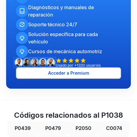
Diagnósticos y manuales de
reparación
Soporte técnico 24/7
Solución específica para cada
vehículo
Cursos de mecánica automotriz
Usado por +1320 usuarios
Acceder a Premium
Códigos relacionados al P1038
P0439
P0479
P2050
C0074