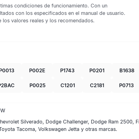
timas condiciones de funcionamiento. Con un
ltados con los especificados en el manual de usuario.
e los valores reales y los recomendados.
P0013
P002E
P1743
P0201
B1638
P2BAC
P0025
C1201
C2181
P0713
OW
hevrolet Silverado, Dodge Challenger, Dodge Ram 2500, F
 Toyota Tacoma, Volkswagen Jetta y otras marcas.