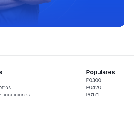
s
Populares
P0300
otros
P0420
y condiciones
P0171