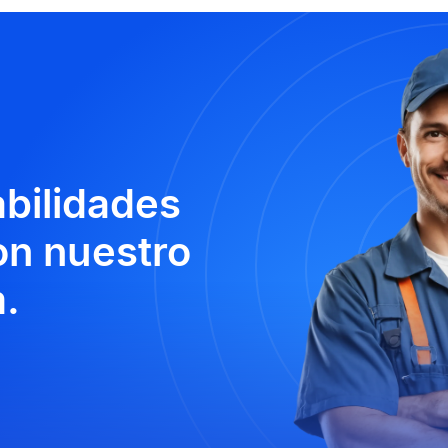
abilidades
n nuestro
.