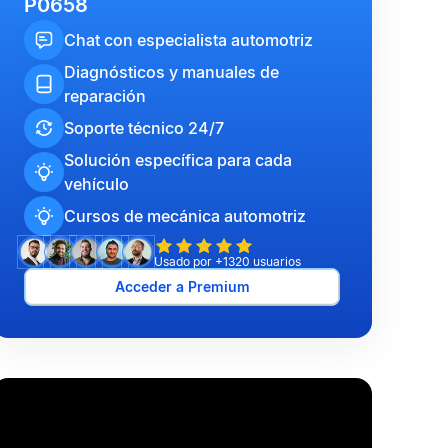
P0658
Chat con especialista automotriz
Diagnósticos y manuales de
reparación
Soporte técnico 24/7
Solución específica para cada
vehículo
Cursos de mecánica automotriz
Usado por +1320 usuarios
Acceder a Premium