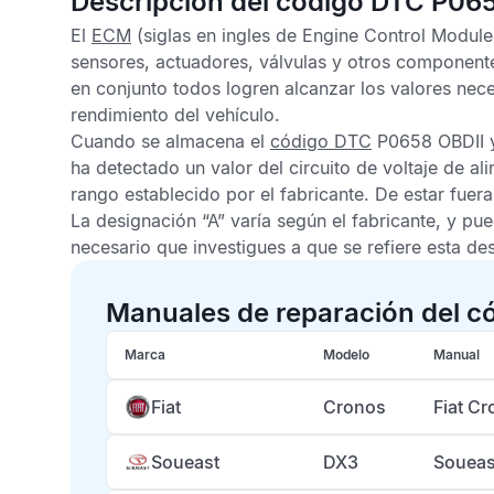
Descripción del código DTC P06
El
ECM
(siglas en ingles de Engine Control Module)
sensores, actuadores, válvulas y otros component
en conjunto todos logren alcanzar los valores nece
rendimiento del vehículo.
Cuando se almacena el
código DTC
P0658 OBDII
y
ha detectado un valor del circuito de voltaje de al
rango establecido por el fabricante. De estar fuera
La designación “A” varía según el fabricante, y pue
necesario que investigues a que se refiere esta de
Manuales de reparación del c
Marca
Modelo
Manual
Fiat
Cronos
Fiat C
Soueast
DX3
Soueas