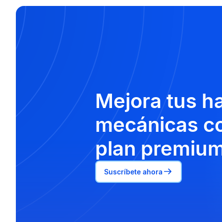
Mejora tus h
mecánicas co
plan premium
Suscríbete ahora