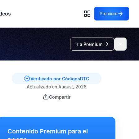
deos
Premium
Ir a Premium
Verificado por CódigosDTC
Actualizado en August, 2026
Compartir
Contenido Premium para el