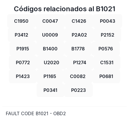
Códigos relacionados al B1021
C1950
C0047
C1426
P0043
P3412
U0009
P2A02
P2152
P1915
B1400
B1778
P0576
P0772
U2020
P1274
C1531
P1423
P1165
C0082
P0681
P0341
P0223
FAULT CODE B1021 - OBD2