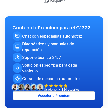
Compartir
Contenido Premium para el C1722
Chat con especialista automotriz
Diagnósticos y manuales de
reparación
Soporte técnico 24/7
Solución específica para cada
vehículo
Cursos de mecánica automotriz
Usado por +1320 usuarios
Acceder a Premium