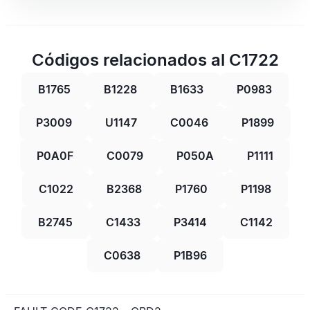
Códigos relacionados al C1722
B1765
B1228
B1633
P0983
P3009
U1147
C0046
P1899
P0A0F
C0079
P050A
P1111
C1022
B2368
P1760
P1198
B2745
C1433
P3414
C1142
C0638
P1B96