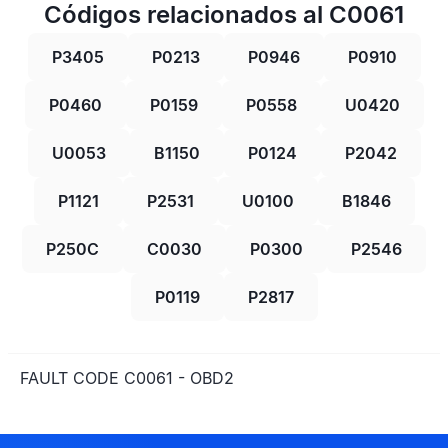
Códigos relacionados al C0061
P3405
P0213
P0946
P0910
P0460
P0159
P0558
U0420
U0053
B1150
P0124
P2042
P1121
P2531
U0100
B1846
P250C
C0030
P0300
P2546
P0119
P2817
FAULT CODE C0061 - OBD2