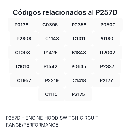
Códigos relacionados al P257D
P0128
C0396
P0358
P0500
P2808
C1143
C1311
P0180
C1008
P1425
B1848
U2007
C1010
P1542
P0635
P2337
C1957
P2219
C1418
P2177
C1110
P2175
P257D - ENGINE HOOD SWITCH CIRCUIT
RANGE/PERFORMANCE