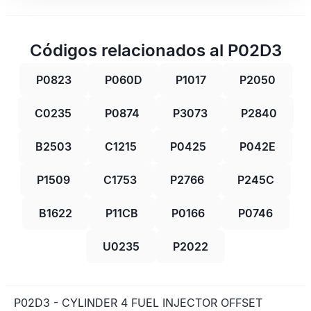
Códigos relacionados al P02D3
P0823
P060D
P1017
P2050
C0235
P0874
P3073
P2840
B2503
C1215
P0425
P042E
P1509
C1753
P2766
P245C
B1622
P11CB
P0166
P0746
U0235
P2022
P02D3 - CYLINDER 4 FUEL INJECTOR OFFSET