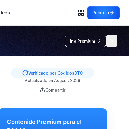
deos
Premium
Ir a Premium
Verificado por CódigosDTC
Actualizado en August, 2026
Compartir
Contenido Premium para el