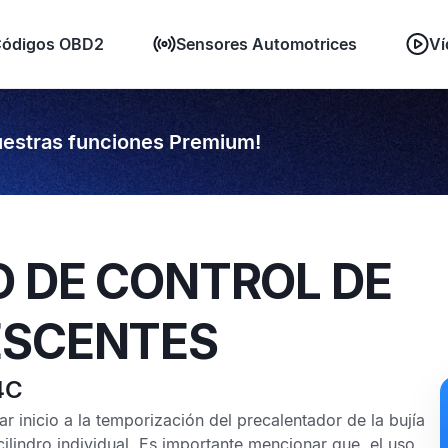
ódigos OBD2
Sensores Automotrices
Ví
estras funciones Premium!
O DE CONTROL DE
ESCENTES
4C
r inicio a la temporización del precalentador de la bujía
ilindro individual. Es importante mencionar que, el uso