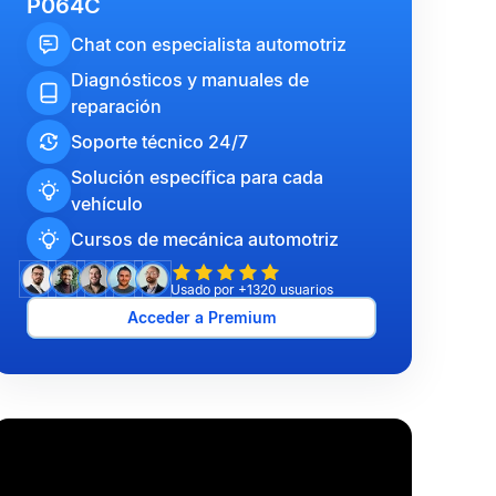
P064C
Chat con especialista automotriz
Diagnósticos y manuales de
reparación
Soporte técnico 24/7
Solución específica para cada
vehículo
Cursos de mecánica automotriz
Usado por +1320 usuarios
Acceder a Premium