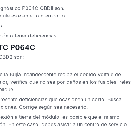
agnóstico P064C OBDII
son:
dule
esté abierto o en corto.
s.
ón o tener deficiencias.
 DTC P064C
 OBD2
son:
 la Bujía Incandescente
reciba el debido voltaje de
lor, verifica que no sea por daños en los fusibles, relés
plique.
resente deficiencias que ocasionen un corto. Busca
iciones. Corrige según sea necesario.
exión a tierra del módulo, es posible que el mismo
n. En este caso, debes asistir a un centro de servicio