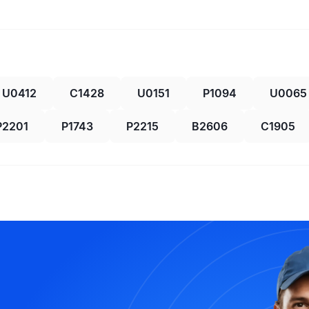
U0412
C1428
U0151
P1094
U0065
P2201
P1743
P2215
B2606
C1905