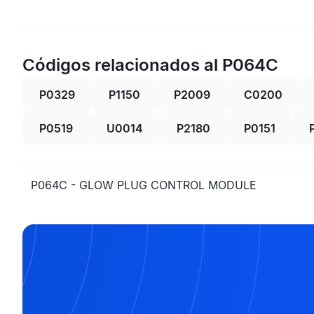
Códigos relacionados al P064C
P0329
P1150
P2009
C0200
P0519
U0014
P2180
P0151
P064C - GLOW PLUG CONTROL MODULE