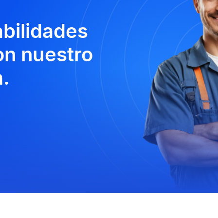
abilidades
n nuestro
.