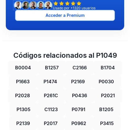
Usado por +1320 usuarios
Acceder a Premium
Códigos relacionados al P1049
B0004
B1257
C2166
B1704
P1663
P1474
P2169
P0030
P2028
P261C
P0436
P2021
P1305
C1123
P0791
B1205
P2139
P2017
P0962
P3415