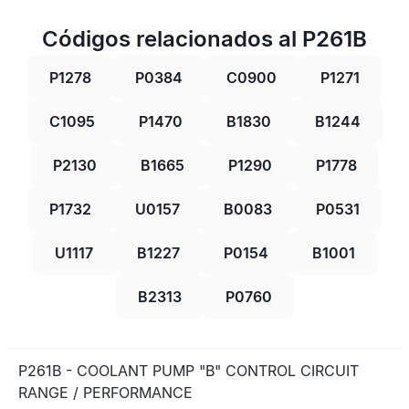
Códigos relacionados al P261B
P1278
P0384
C0900
P1271
C1095
P1470
B1830
B1244
P2130
B1665
P1290
P1778
P1732
U0157
B0083
P0531
U1117
B1227
P0154
B1001
B2313
P0760
P261B - COOLANT PUMP "B" CONTROL CIRCUIT
RANGE / PERFORMANCE